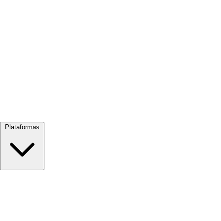
Ver tudo →
Plataformas
Google Meet
Zoom
Microsoft Teams
Webex