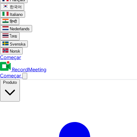
한국어
Italiano
हिन्दी
Nederlands
ไทย
Svenska
Norsk
Começar
RecordMeeting
Começar
Produto