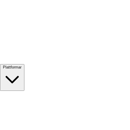
Visa alla →
Plattformar
Google Meet
Zoom
Microsoft Teams
Webex
Telegram
WhatsApp