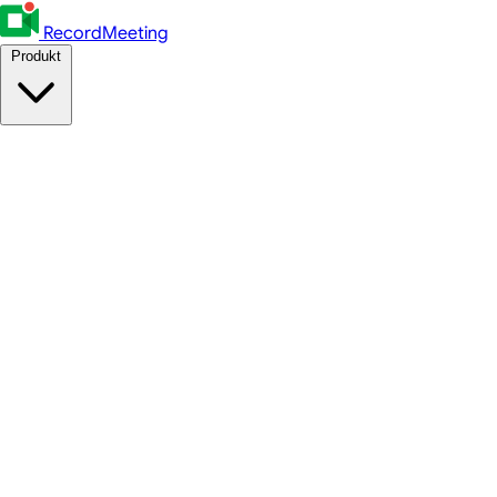
RecordMeeting
Produkt