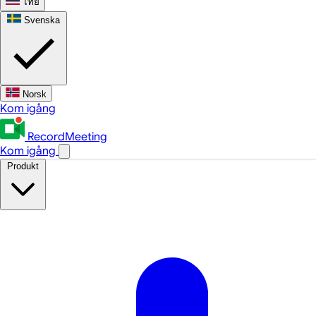
ไทย
Svenska
Norsk
Kom igång
RecordMeeting
Kom igång
Produkt