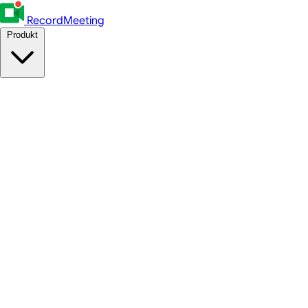
RecordMeeting
Produkt