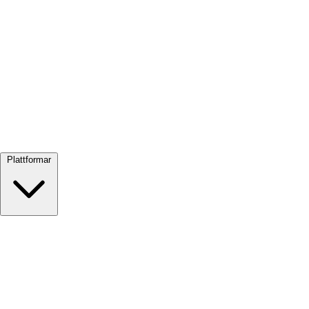
Visa alla →
Plattformar
Google Meet
Zoom
Microsoft Teams
Webex
Telegram
WhatsApp