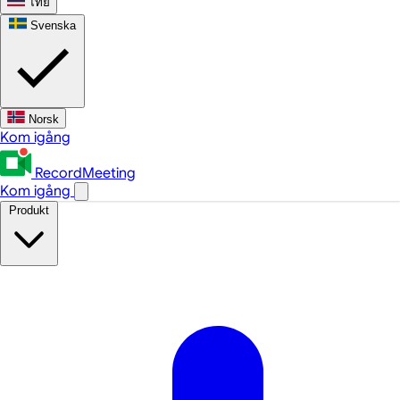
ไทย
Svenska
Norsk
Kom igång
RecordMeeting
Kom igång
Produkt