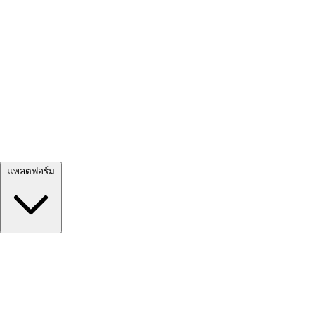
ดูทั้งหมด →
แพลตฟอร์ม
Google Meet
Zoom
Microsoft Teams
Webex
Telegram