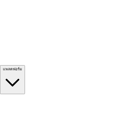
ดูทั้งหมด →
แพลตฟอร์ม
Google Meet
Zoom
Microsoft Teams
Webex
Telegram