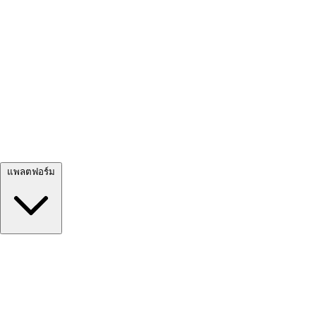
ดูทั้งหมด →
แพลตฟอร์ม
Google Meet
Zoom
Microsoft Teams
Webex
Telegram