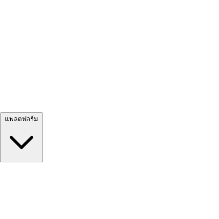
ดูทั้งหมด →
แพลตฟอร์ม
Google Meet
Zoom
Microsoft Teams
Webex
Telegram