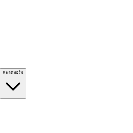
ดูทั้งหมด →
แพลตฟอร์ม
Google Meet
Zoom
Microsoft Teams
Webex
Telegram