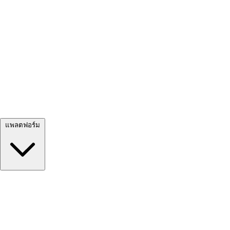
ดูทั้งหมด →
แพลตฟอร์ม
Google Meet
Zoom
Microsoft Teams
Webex
Telegram