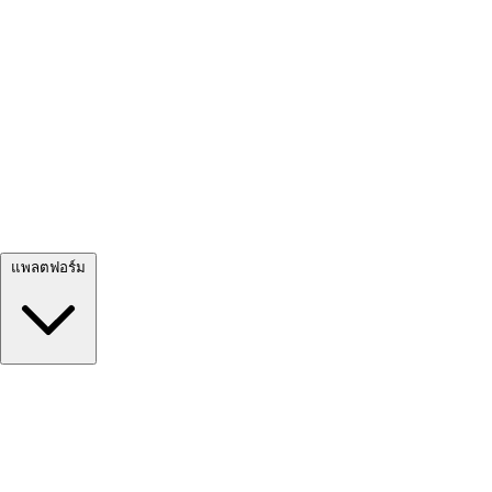
ดูทั้งหมด →
แพลตฟอร์ม
Google Meet
Zoom
Microsoft Teams
Webex
Telegram