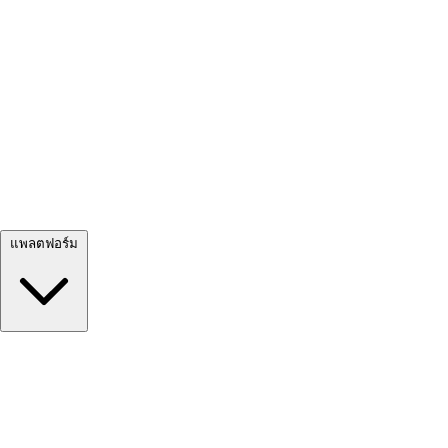
ดูทั้งหมด →
แพลตฟอร์ม
Google Meet
Zoom
Microsoft Teams
Webex
Telegram