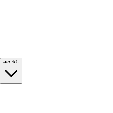
ดูทั้งหมด →
แพลตฟอร์ม
Google Meet
Zoom
Microsoft Teams
Webex
Telegram