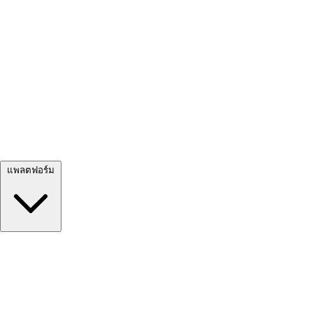
ดูทั้งหมด →
แพลตฟอร์ม
Google Meet
Zoom
Microsoft Teams
Webex
Telegram