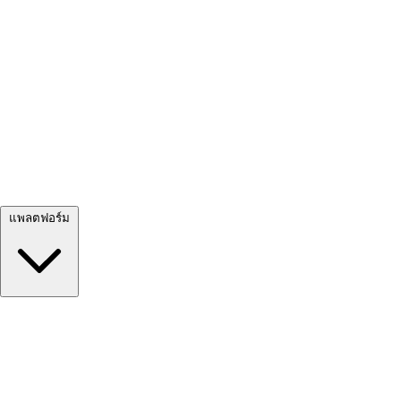
ดูทั้งหมด →
แพลตฟอร์ม
Google Meet
Zoom
Microsoft Teams
Webex
Telegram