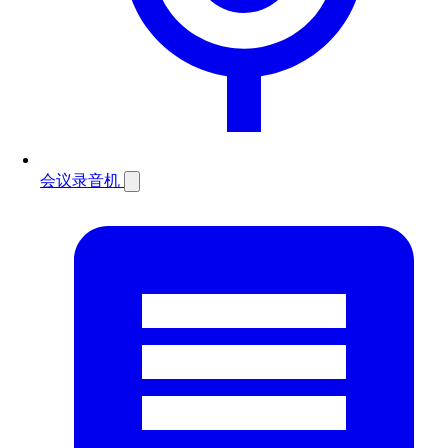
会议录音机