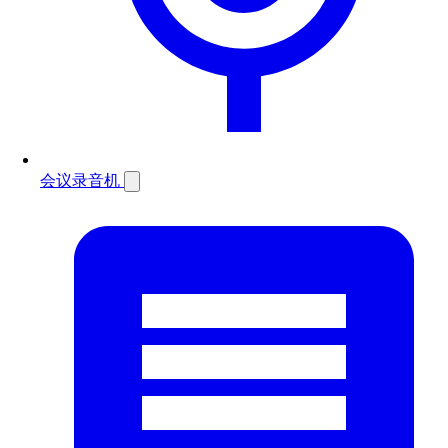
会议录音机