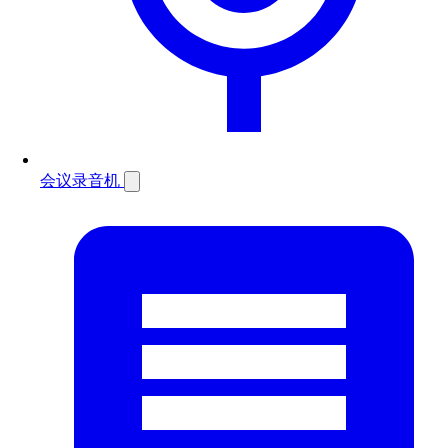
会议录音机