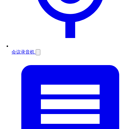
会议录音机