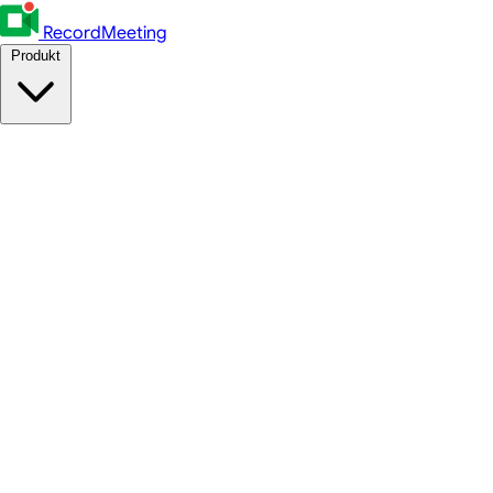
RecordMeeting
Produkt