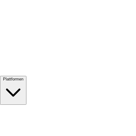
Alle ansehen →
Plattformen
Google Meet
Zoom
Microsoft Teams
Webex