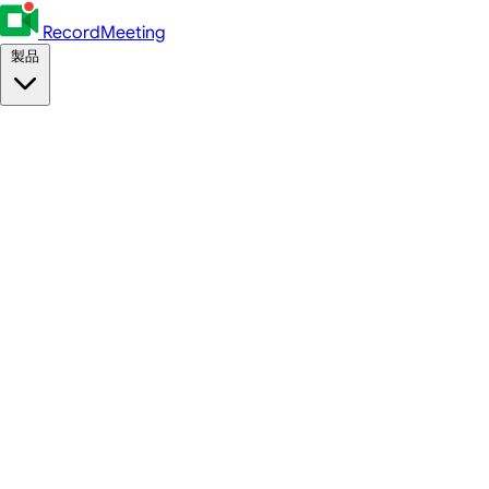
RecordMeeting
製品