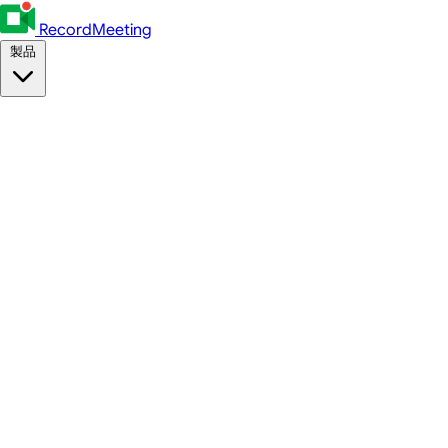
RecordMeeting
製品