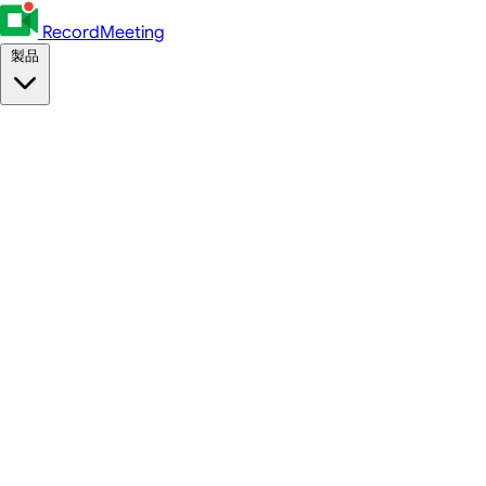
RecordMeeting
製品