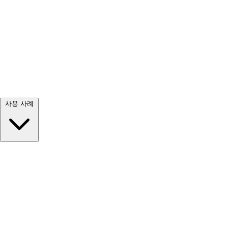
모두 보기 →
사용 사례