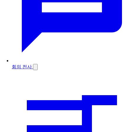
회의 전사