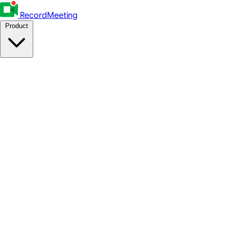
RecordMeeting
Product