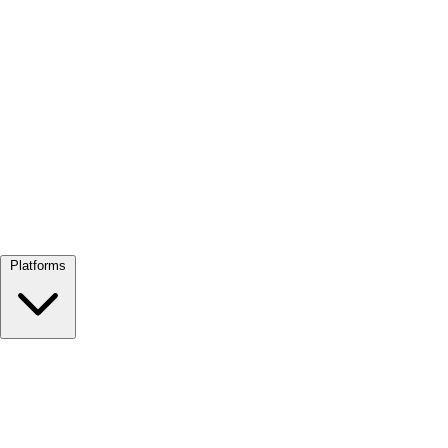
Alles bekijken →
Platforms
Google Meet
Zoom
Microsoft Teams
Webex
Telegram