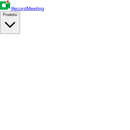
RecordMeeting
Prodotto