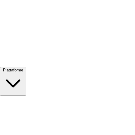
Visualizza tutto →
Piattaforme
Google Meet
Zoom
Microsoft Teams
Webex
Telegram