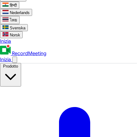
हिन्दी
Nederlands
ไทย
Svenska
Norsk
Inizia
RecordMeeting
Inizia
Prodotto