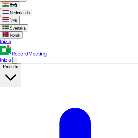
हिन्दी
Nederlands
ไทย
Svenska
Norsk
Inizia
RecordMeeting
Inizia
Prodotto