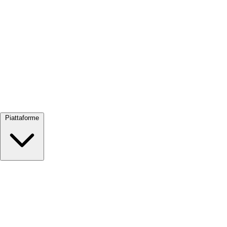
Visualizza tutto →
Piattaforme
Google Meet
Zoom
Microsoft Teams
Webex
Telegram