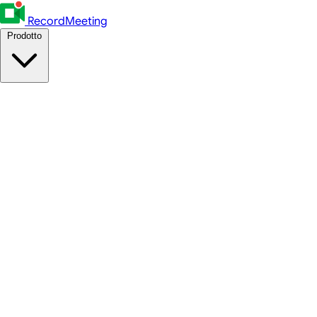
RecordMeeting
Prodotto