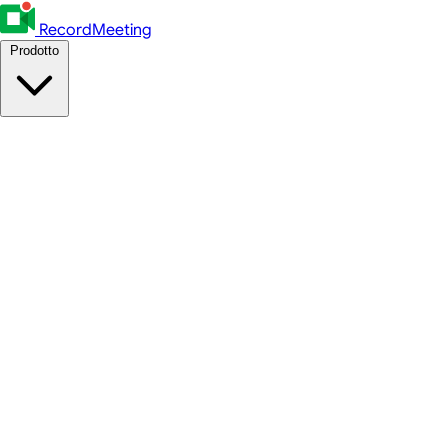
RecordMeeting
Prodotto