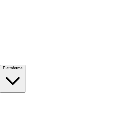
Visualizza tutto →
Piattaforme
Google Meet
Zoom
Microsoft Teams
Webex
Telegram