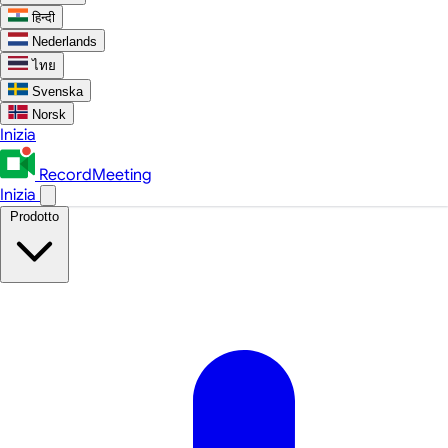
हिन्दी
Nederlands
ไทย
Svenska
Norsk
Inizia
RecordMeeting
Inizia
Prodotto