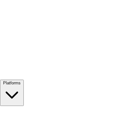
Alles bekijken →
Platforms
Google Meet
Zoom
Microsoft Teams
Webex
Telegram