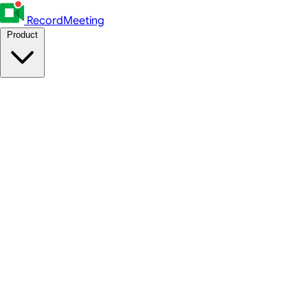
RecordMeeting
Product