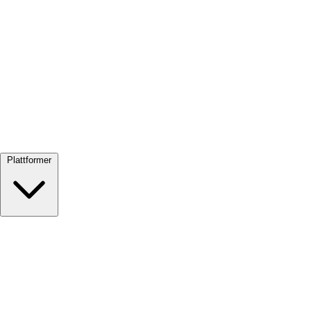
Se alle →
Plattformer
Google Meet
Zoom
Microsoft Teams
Webex
Telegram
WhatsApp