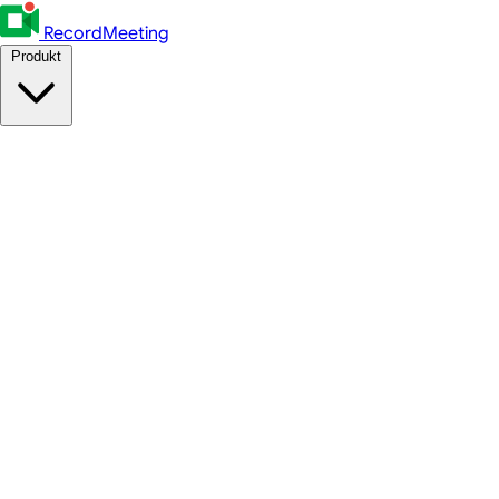
RecordMeeting
Produkt