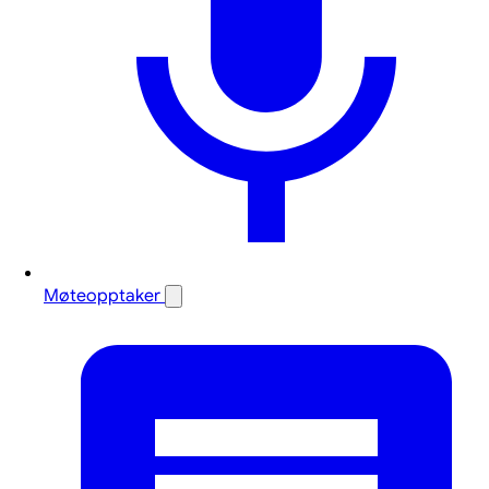
Møteopptaker