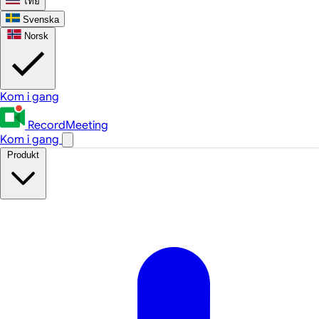
ไทย
Svenska
Norsk
Kom i gang
RecordMeeting
Kom i gang
Produkt