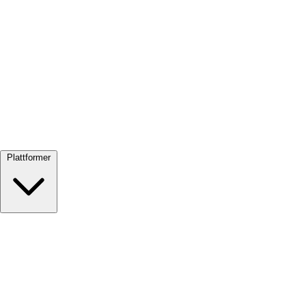
Se alle →
Plattformer
Google Meet
Zoom
Microsoft Teams
Webex
Telegram
WhatsApp