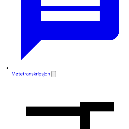
Møtetranskripsjon