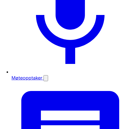
Møteopptaker