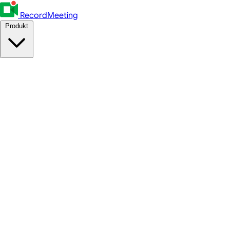
RecordMeeting
Produkt