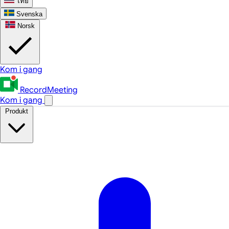
ไทย
Svenska
Norsk
Kom i gang
RecordMeeting
Kom i gang
Produkt