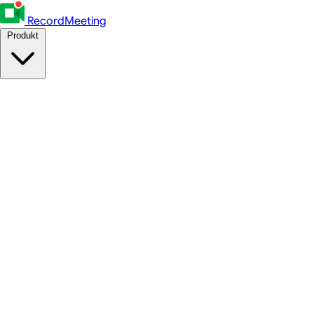
RecordMeeting
Produkt