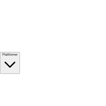
Se alle →
Plattformer
Google Meet
Zoom
Microsoft Teams
Webex
Telegram
WhatsApp