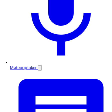
Møteopptaker