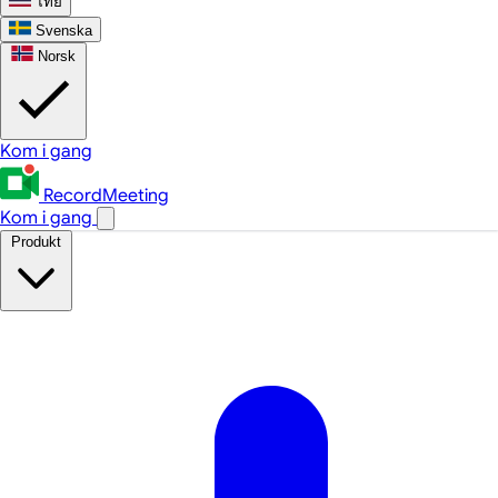
ไทย
Svenska
Norsk
Kom i gang
RecordMeeting
Kom i gang
Produkt