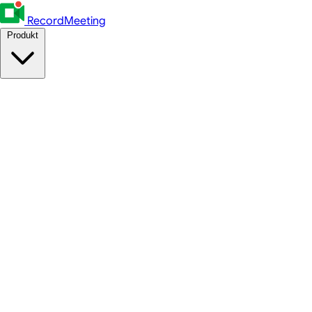
RecordMeeting
Produkt