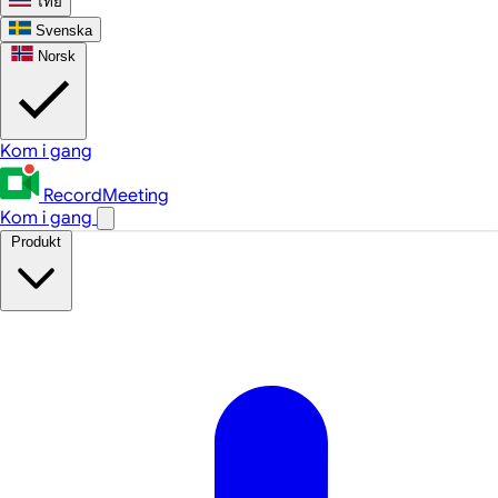
ไทย
Svenska
Norsk
Kom i gang
RecordMeeting
Kom i gang
Produkt