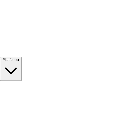
Se alle →
Plattformer
Google Meet
Zoom
Microsoft Teams
Webex
Telegram
WhatsApp