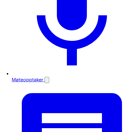
Møteopptaker