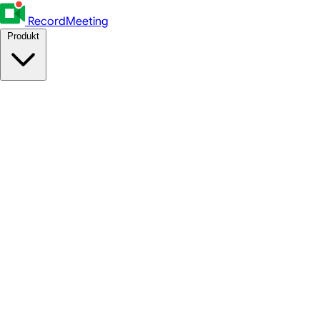
RecordMeeting
Produkt