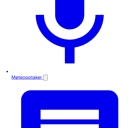
Møteopptaker