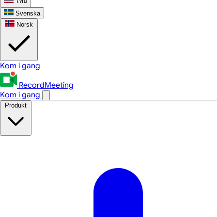
ไทย
Svenska
Norsk
Kom i gang
RecordMeeting
Kom i gang
Produkt