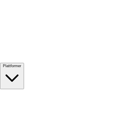
Se alle →
Plattformer
Google Meet
Zoom
Microsoft Teams
Webex
Telegram
WhatsApp