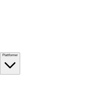
Se alle →
Plattformer
Google Meet
Zoom
Microsoft Teams
Webex
Telegram
WhatsApp