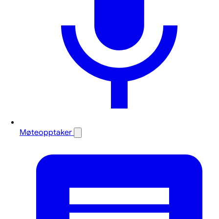
Møteopptaker