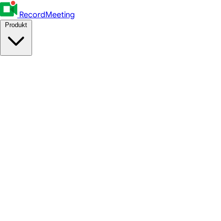
RecordMeeting
Produkt