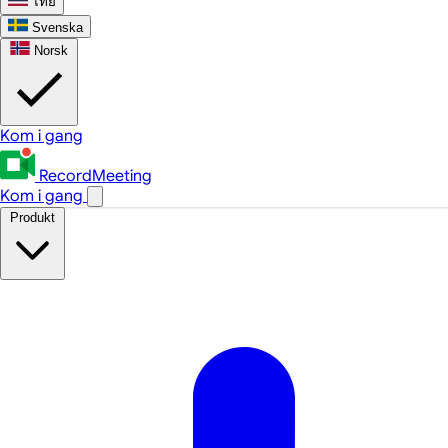
ไทย
Svenska
Norsk
Kom i gang
RecordMeeting
Kom i gang
Produkt