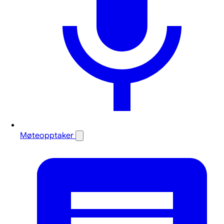
Møteopptaker