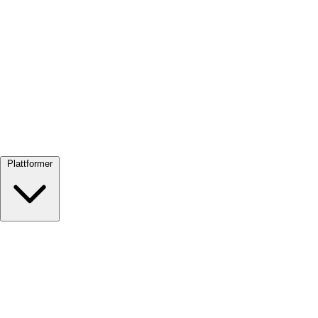
Se alle →
Plattformer
Google Meet
Zoom
Microsoft Teams
Webex
Telegram
WhatsApp