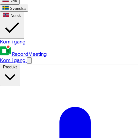
ไทย
Svenska
Norsk
Kom i gang
RecordMeeting
Kom i gang
Produkt