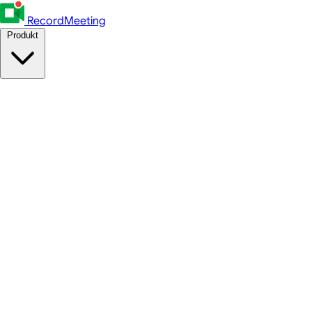
RecordMeeting
Produkt