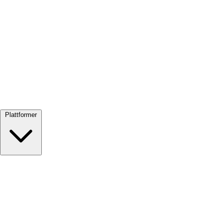
Se alle →
Plattformer
Google Meet
Zoom
Microsoft Teams
Webex
Telegram
WhatsApp