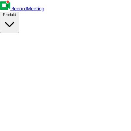
RecordMeeting
Produkt