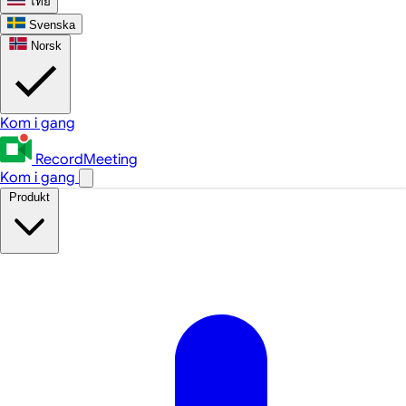
ไทย
Svenska
Norsk
Kom i gang
RecordMeeting
Kom i gang
Produkt