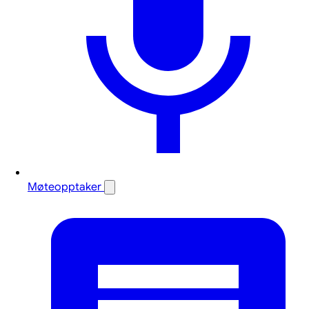
Møteopptaker