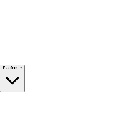
Se alle →
Plattformer
Google Meet
Zoom
Microsoft Teams
Webex
Telegram
WhatsApp