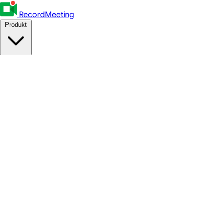
RecordMeeting
Produkt