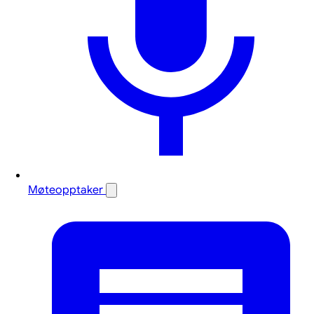
Møteopptaker