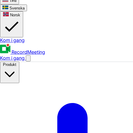
ไทย
Svenska
Norsk
Kom i gang
RecordMeeting
Kom i gang
Produkt