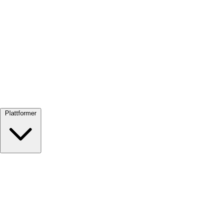
Se alle →
Plattformer
Google Meet
Zoom
Microsoft Teams
Webex
Telegram
WhatsApp