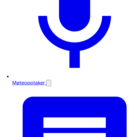
Møteopptaker