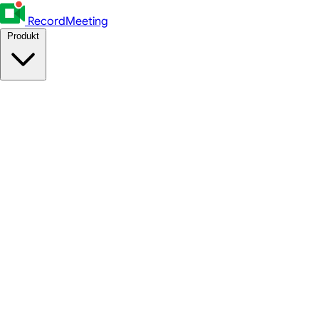
RecordMeeting
Produkt