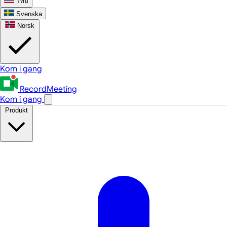
ไทย
Svenska
Norsk
Kom i gang
RecordMeeting
Kom i gang
Produkt