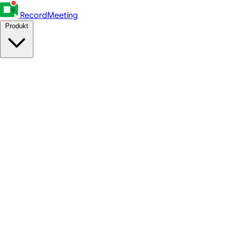
RecordMeeting
Produkt