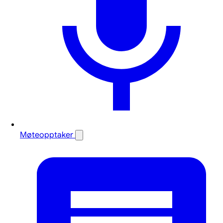
Møteopptaker