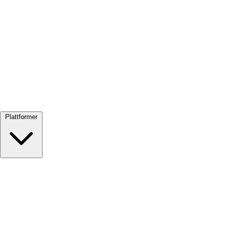
Se alle →
Plattformer
Google Meet
Zoom
Microsoft Teams
Webex
Telegram
WhatsApp