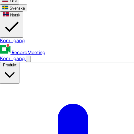
ไทย
Svenska
Norsk
Kom i gang
RecordMeeting
Kom i gang
Produkt