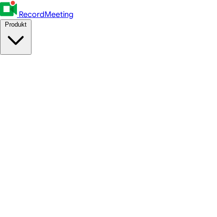
RecordMeeting
Produkt