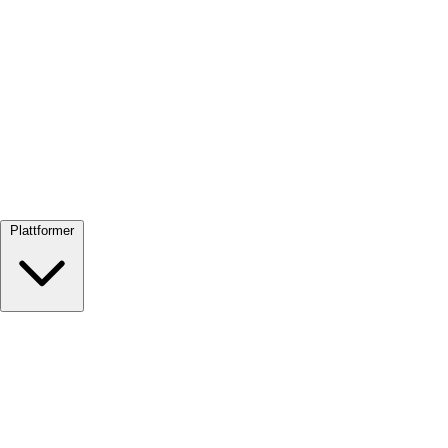
Se alle →
Plattformer
Google Meet
Zoom
Microsoft Teams
Webex
Telegram
WhatsApp