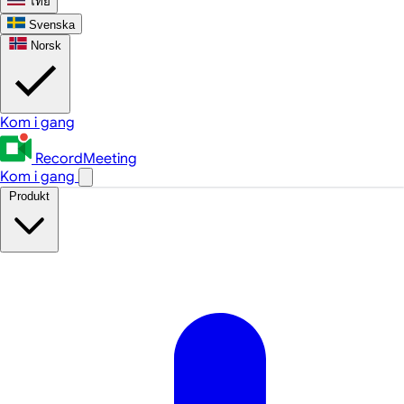
ไทย
Svenska
Norsk
Kom i gang
RecordMeeting
Kom i gang
Produkt