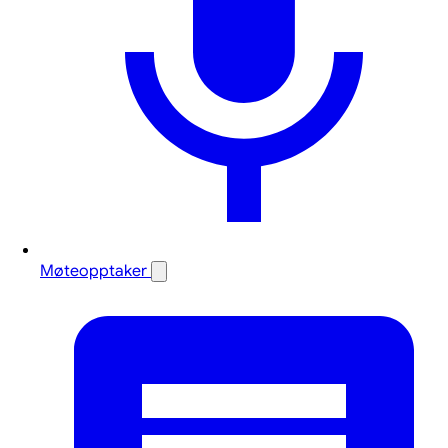
Møteopptaker