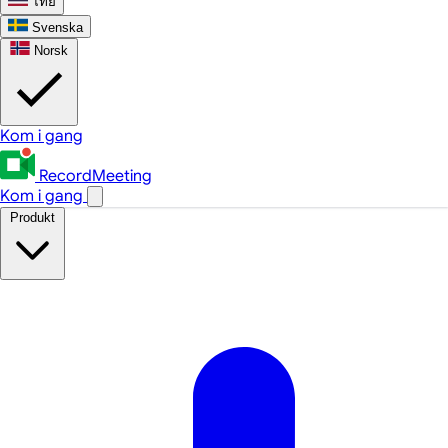
ไทย
Svenska
Norsk
Kom i gang
RecordMeeting
Kom i gang
Produkt