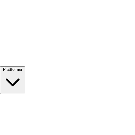
Se alle →
Plattformer
Google Meet
Zoom
Microsoft Teams
Webex
Telegram
WhatsApp