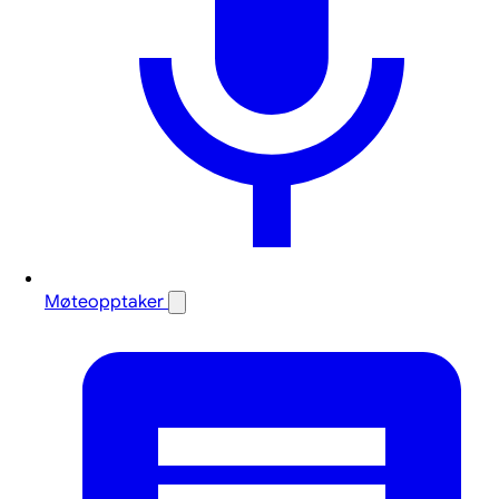
Møteopptaker