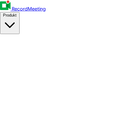
RecordMeeting
Produkt