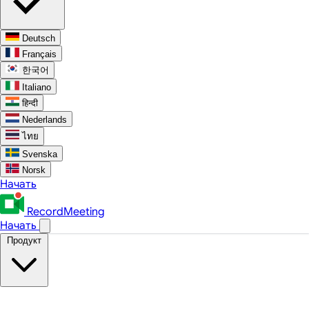
Deutsch
Français
한국어
Italiano
हिन्दी
Nederlands
ไทย
Svenska
Norsk
Начать
RecordMeeting
Начать
Продукт