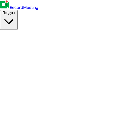
RecordMeeting
Продукт