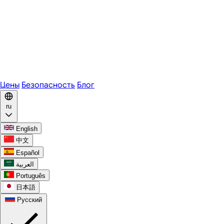
Zoom
Microsoft Teams
Webex
Telegram
WhatsApp
Discord
Цены
Безопасность
Блог
ru
English
中文
Español
العربية
Português
日本語
Русский