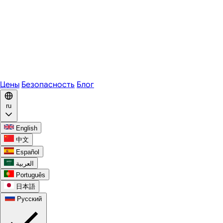
Zoom
Microsoft Teams
Webex
Telegram
WhatsApp
Discord
Цены
Безопасность
Блог
ru
English
中文
Español
العربية
Português
日本語
Русский