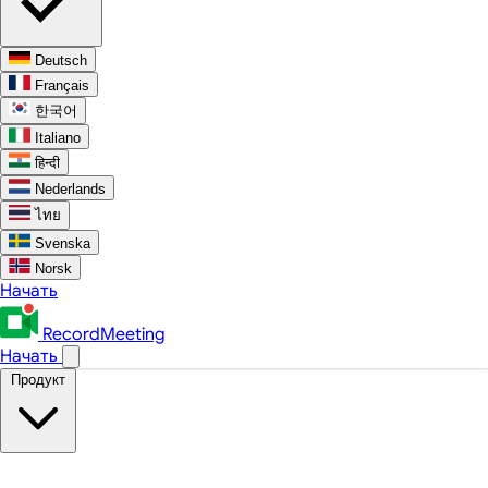
Deutsch
Français
한국어
Italiano
हिन्दी
Nederlands
ไทย
Svenska
Norsk
Начать
RecordMeeting
Начать
Продукт