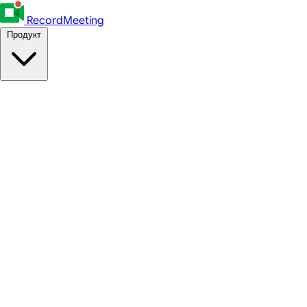
RecordMeeting
Продукт