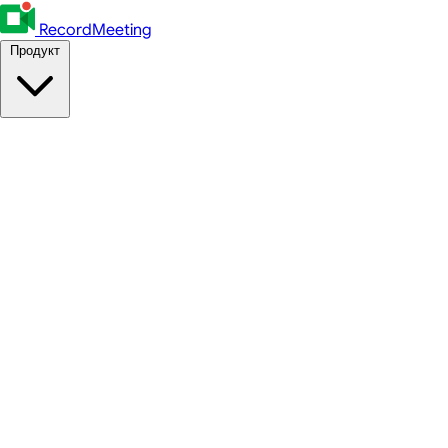
RecordMeeting
Продукт