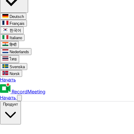
Deutsch
Français
한국어
Italiano
हिन्दी
Nederlands
ไทย
Svenska
Norsk
Начать
RecordMeeting
Начать
Продукт