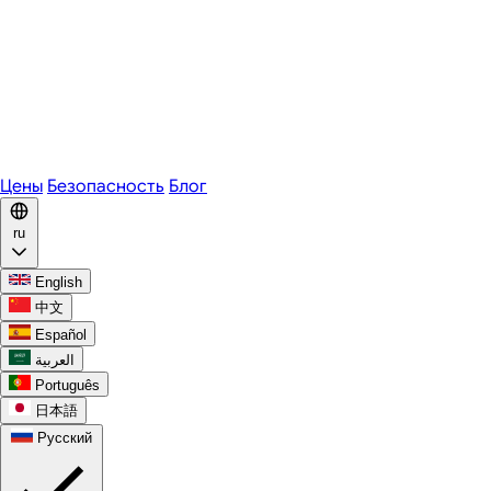
Zoom
Microsoft Teams
Webex
Telegram
WhatsApp
Discord
Цены
Безопасность
Блог
ru
English
中文
Español
العربية
Português
日本語
Русский