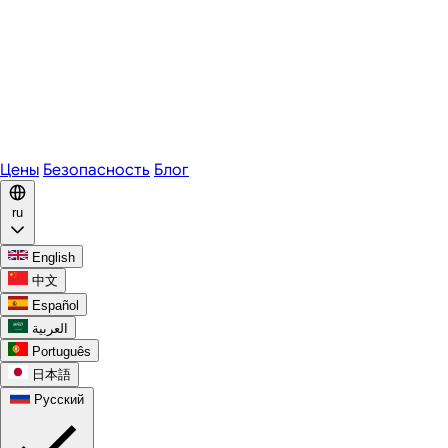
Zoom
Microsoft Teams
Webex
Telegram
WhatsApp
Discord
Цены
Безопасность
Блог
ru
English
中文
Español
العربية
Português
日本語
Русский