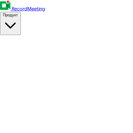
RecordMeeting
Продукт