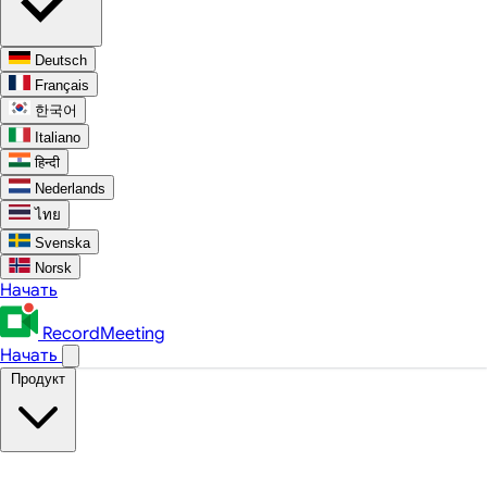
Deutsch
Français
한국어
Italiano
हिन्दी
Nederlands
ไทย
Svenska
Norsk
Начать
RecordMeeting
Начать
Продукт