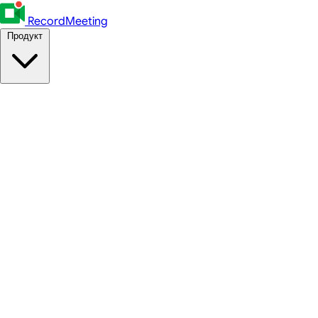
RecordMeeting
Продукт