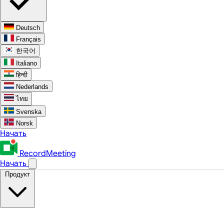
Deutsch
Français
한국어
Italiano
हिन्दी
Nederlands
ไทย
Svenska
Norsk
Начать
RecordMeeting
Начать
Продукт