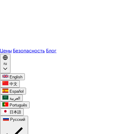
Zoom
Microsoft Teams
Webex
Telegram
WhatsApp
Discord
Цены
Безопасность
Блог
ru
English
中文
Español
العربية
Português
日本語
Русский