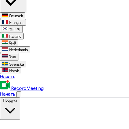
Deutsch
Français
한국어
Italiano
हिन्दी
Nederlands
ไทย
Svenska
Norsk
Начать
RecordMeeting
Начать
Продукт