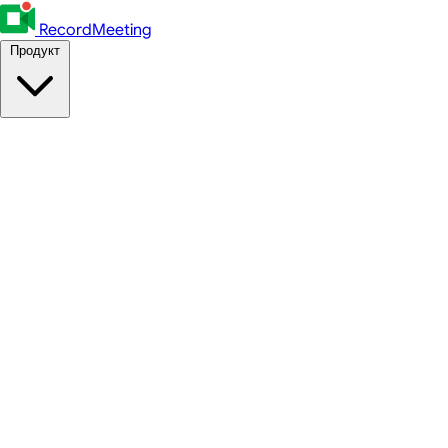
RecordMeeting
Продукт