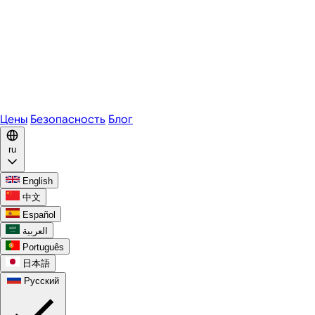
Zoom
Microsoft Teams
Webex
Telegram
WhatsApp
Discord
Цены
Безопасность
Блог
ru
English
中文
Español
العربية
Português
日本語
Русский