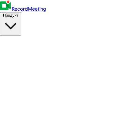
RecordMeeting
Продукт