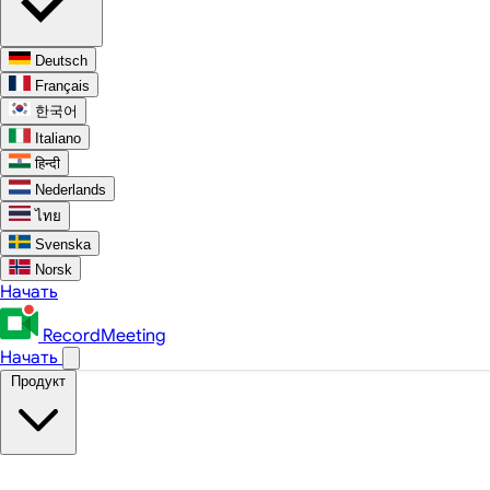
Deutsch
Français
한국어
Italiano
हिन्दी
Nederlands
ไทย
Svenska
Norsk
Начать
RecordMeeting
Начать
Продукт