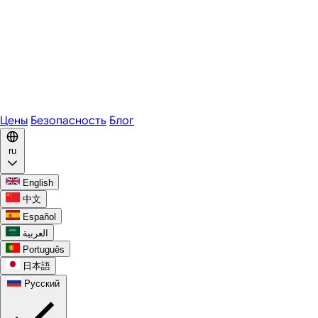
Zoom
Microsoft Teams
Webex
Telegram
WhatsApp
Discord
Цены
Безопасность
Блог
ru
English
中文
Español
العربية
Português
日本語
Русский