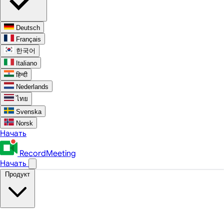
Deutsch
Français
한국어
Italiano
हिन्दी
Nederlands
ไทย
Svenska
Norsk
Начать
RecordMeeting
Начать
Продукт