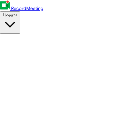
RecordMeeting
Продукт