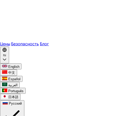
Zoom
Microsoft Teams
Webex
Telegram
WhatsApp
Discord
Цены
Безопасность
Блог
ru
English
中文
Español
العربية
Português
日本語
Русский