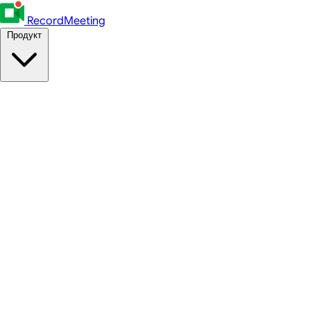
RecordMeeting
Продукт