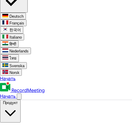
Deutsch
Français
한국어
Italiano
हिन्दी
Nederlands
ไทย
Svenska
Norsk
Начать
RecordMeeting
Начать
Продукт