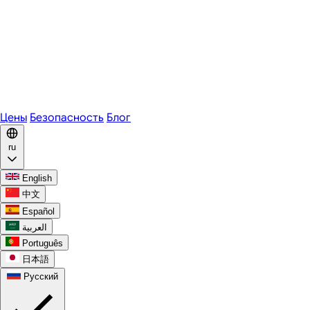
Zoom
Microsoft Teams
Webex
Telegram
WhatsApp
Discord
Цены
Безопасность
Блог
ru
English
中文
Español
العربية
Português
日本語
Русский